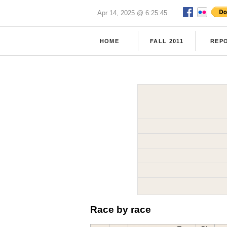
Apr 14, 2025 @ 6:25:45
HOME
FALL 2011
REP
Race by race