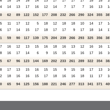
16
18
14
16
14
13
17
17
17
17
18
18
1
14
14
13
17
16
12
14
7
17
7
16
13
1
30
62
89
122
152
177
208
232
266
290
324
355
38
15
11
17
12
5
18
12
18
18
10
14
17
1
16
17
14
15
17
18
17
17
9
17
18
14
1
31
59
90
117
139
175
204
239
266
293
325
356
38
17
16
12
13
15
16
18
16
13
12
16
16
1
18
16
17
14
6
9
15
15
15
16
17
16
1
35
67
96
123
144
169
202
233
261
289
322
354
38
18
17
13
15
16
15
15
9
15
18
17
13
1
12
18
16
16
15
17
18
16
16
18
11
17
1
30
65
94
125
156
188
221
246
277
313
341
371
40