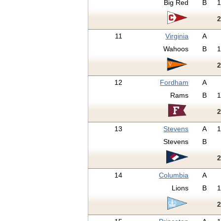
Big Red
B
11
Virginia
A
Wahoos
B
12
Fordham
A
Rams
B
13
Stevens
A
Stevens
B
14
Columbia
A
Lions
B