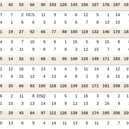
21
42
53
66
90
103
128
143
150
167
176
187
19
7
7
2
OCS
11
9
6
6
12
5
1
14
4
1
6
6
3
2
5
6
7
8
13
10
11
19
27
52
66
77
88
100
119
132
146
170
18
4
3
7
10
9
6
1
15
5
9
15
8
1
6
11
9
8
7
8
3
12
15
7
4
5
14
32
51
68
81
90
108
125
149
171
183
19
12
12
16
5
13
5
4
5
11
14
4
12
1
7
4
15
12
4
13
4
8
2
5
6
15
1
19
35
66
83
100
118
126
139
152
171
181
208
23
6
2
11
8
DSQ
1
5
1
16
3
6
2
1
11
10
3
13
14
14
9
12
13
3
15
9
17
29
43
64
97
112
126
139
168
174
195
206
22
10
13
6
9
4
14
11
13
6
11
2
7
1