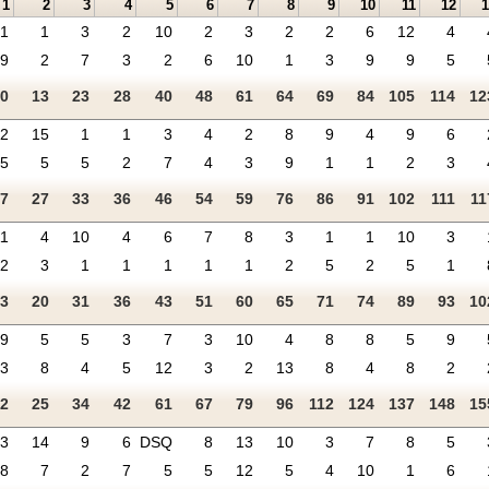
1
2
3
4
5
6
7
8
9
10
11
12
1
1
1
3
2
10
2
3
2
2
6
12
4
9
2
7
3
2
6
10
1
3
9
9
5
10
13
23
28
40
48
61
64
69
84
105
114
12
2
15
1
1
3
4
2
8
9
4
9
6
5
5
5
2
7
4
3
9
1
1
2
3
7
27
33
36
46
54
59
76
86
91
102
111
11
11
4
10
4
6
7
8
3
1
1
10
3
2
3
1
1
1
1
1
2
5
2
5
1
13
20
31
36
43
51
60
65
71
74
89
93
10
9
5
5
3
7
3
10
4
8
8
5
9
3
8
4
5
12
3
2
13
8
4
8
2
12
25
34
42
61
67
79
96
112
124
137
148
15
13
14
9
6
DSQ
8
13
10
3
7
8
5
8
7
2
7
5
5
12
5
4
10
1
6