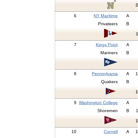
6
NY Maritime
A
Privateers
B
7
Kings Point
A
Mariners
B
8
Pennsylvania
A
Quakers
B
9
Washington College
A
Shoremen
B
10
Cornell
A