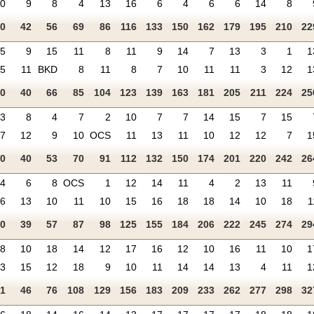
10
9
8
4
13
16
6
4
6
6
14
8
20
42
56
69
86
116
133
150
162
179
195
210
22
5
9
15
11
8
11
9
14
7
13
3
1
1
15
11
BKD
8
11
8
7
10
11
11
3
12
1
20
40
66
85
104
123
139
163
181
205
211
224
25
3
8
4
7
2
10
7
7
14
15
7
15
17
12
9
10
OCS
11
13
11
10
12
12
7
1
20
40
53
70
91
112
132
150
174
201
220
242
26
14
6
8
OCS
1
12
14
11
4
2
13
11
6
13
10
11
10
15
16
18
18
14
10
18
1
20
39
57
87
98
125
155
184
206
222
245
274
29
8
10
18
14
12
17
16
12
10
16
11
10
1
13
15
12
18
9
10
11
14
14
13
4
11
1
21
46
76
108
129
156
183
209
233
262
277
298
32