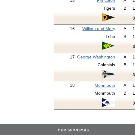
15
Princeton
A
Tigers
B
16
William and Mary
A
Tribe
B
17
George Washington
A
Colonials
B
18
Monmouth
A
Monmouth
B
OUR SPONSORS