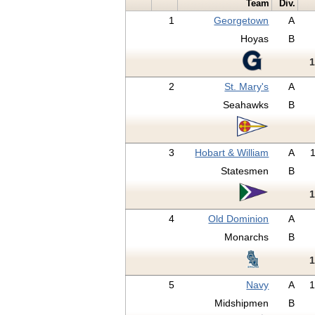
Team
Div.
1
Georgetown
A
Hoyas
B
2
St. Mary's
A
Seahawks
B
3
Hobart & William
A
Statesmen
B
4
Old Dominion
A
Monarchs
B
5
Navy
A
Midshipmen
B