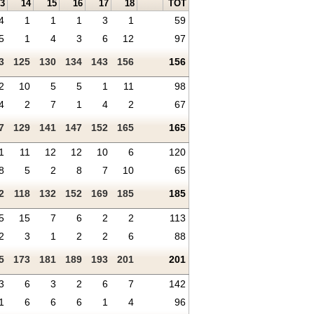
3
14
15
16
17
18
TOT
4
1
1
1
3
1
59
5
1
4
3
6
12
97
3
125
130
134
143
156
156
2
10
5
5
1
11
98
4
2
7
1
4
2
67
7
129
141
147
152
165
165
1
11
12
12
10
6
120
8
5
2
8
7
10
65
2
118
132
152
169
185
185
5
15
7
6
2
2
113
2
3
1
2
2
6
88
5
173
181
189
193
201
201
3
6
3
2
6
7
142
1
6
6
6
1
4
96