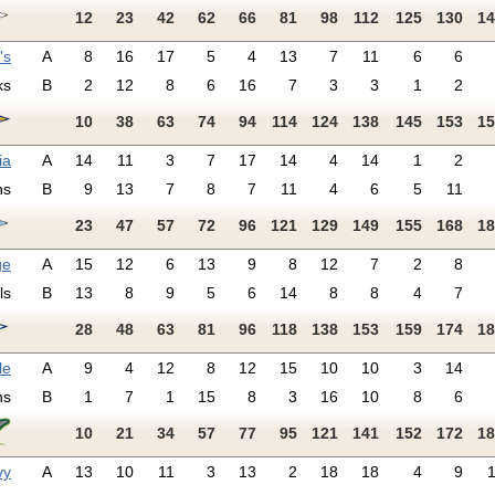
12
23
42
62
66
81
98
112
125
130
14
's
A
8
16
17
5
4
13
7
11
6
6
ks
B
2
12
8
6
16
7
3
3
1
2
10
38
63
74
94
114
124
138
145
153
15
ia
A
14
11
3
7
17
14
4
14
1
2
ns
B
9
13
7
8
7
11
4
6
5
11
23
47
57
72
96
121
129
149
155
168
18
ge
A
15
12
6
13
9
8
12
7
2
8
ls
B
13
8
9
5
6
14
8
8
4
7
28
48
63
81
96
118
138
153
159
174
18
le
A
9
4
12
8
12
15
10
10
3
14
ns
B
1
7
1
15
8
3
16
10
8
6
10
21
34
57
77
95
121
141
152
172
18
vy
A
13
10
11
3
13
2
18
18
4
9