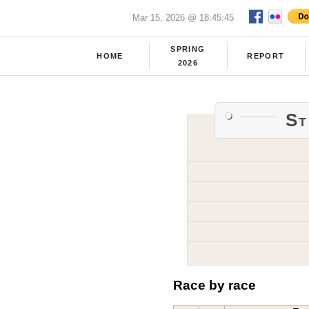
Mar 15, 2026 @ 18:45:45
SPRING
HOME
REPORT
2026
St
Race by race