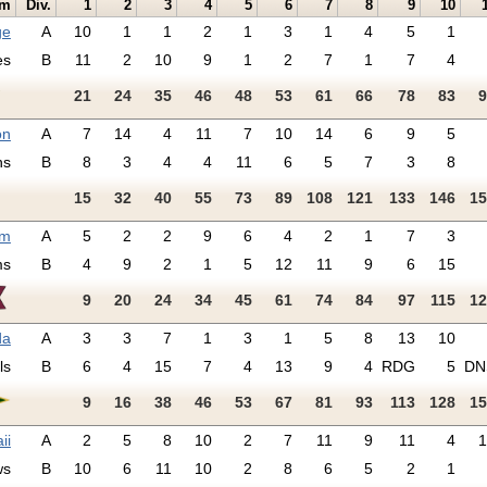
am
Div.
1
2
3
4
5
6
7
8
9
10
ge
A
10
1
1
2
1
3
1
4
5
1
es
B
11
2
10
9
1
2
7
1
7
4
21
24
35
46
48
53
61
66
78
83
9
on
A
7
14
4
11
7
10
14
6
9
5
hs
B
8
3
4
4
11
6
5
7
3
8
15
32
40
55
73
89
108
121
133
146
15
am
A
5
2
2
9
6
4
2
1
7
3
ms
B
4
9
2
1
5
12
11
9
6
15
9
20
24
34
45
61
74
84
97
115
12
da
A
3
3
7
1
3
1
5
8
13
10
ls
B
6
4
15
7
4
13
9
4
RDG
5
DN
9
16
38
46
53
67
81
93
113
128
15
ii
A
2
5
8
10
2
7
11
9
11
4
1
ws
B
10
6
11
10
2
8
6
5
2
1