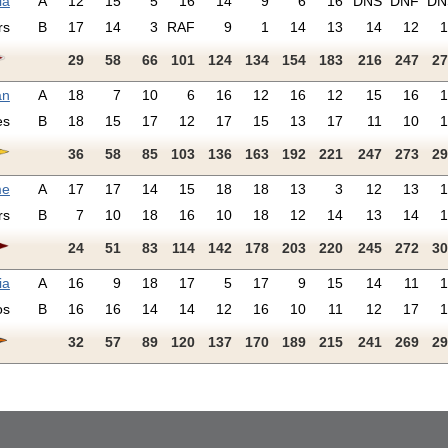
ia
A
12
15
5
16
14
9
6
16
DNS
DNF
DN
rs
B
17
14
3
RAF
9
1
14
13
14
12
1
29
58
66
101
124
134
154
183
216
247
27
an
A
18
7
10
6
16
12
16
12
15
16
1
es
B
18
15
17
12
17
15
13
17
11
10
1
36
58
85
103
136
163
192
221
247
273
29
me
A
17
17
14
15
18
18
13
3
12
13
1
rs
B
7
10
18
16
10
18
12
14
13
14
1
24
51
83
114
142
178
203
220
245
272
30
ia
A
16
9
18
17
5
17
9
15
14
11
1
os
B
16
16
14
14
12
16
10
11
12
17
1
32
57
89
120
137
170
189
215
241
269
29