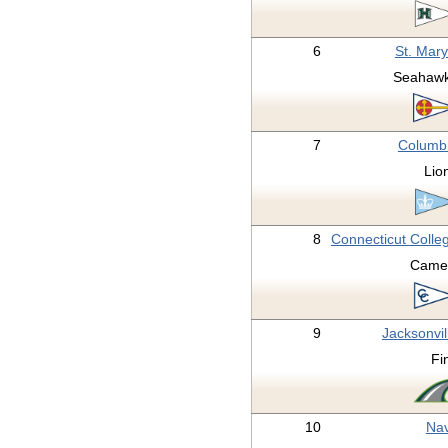
6
St. Mary
Seahaw
7
Columb
Lio
8
Connecticut Colle
Came
9
Jacksonvil
Fi
10
Na