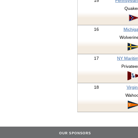
15
Pennsylvan
Quake
16
Michig
Wolverin
17
NY Mariti
Privatee
18
Virgin
Waho
OUR SPONSORS