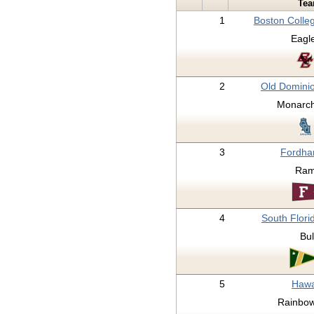
Te
1
Boston Colle
Eagl
2
Old Domini
Monarc
3
Fordh
Ra
4
South Flori
Bul
5
Hawa
Rainbo