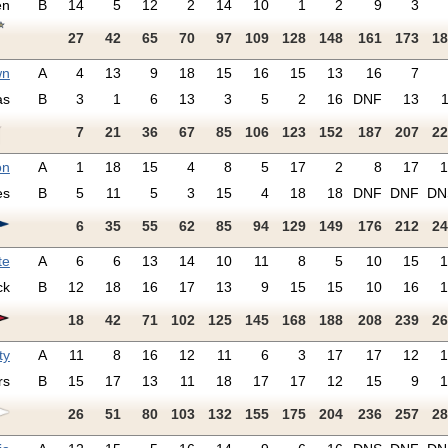
en
B
14
5
12
2
14
10
1
2
9
3
27
42
65
70
97
109
128
148
161
173
18
wn
A
4
13
9
18
15
16
15
13
16
7
as
B
3
1
6
13
3
5
2
16
DNF
13
7
21
36
67
85
106
123
152
187
207
22
on
A
1
18
15
4
8
5
17
2
8
17
1
es
B
5
11
5
3
15
4
18
18
DNF
DNF
DN
6
35
55
62
85
94
129
149
176
212
24
te
A
6
6
13
14
10
11
8
5
10
15
1
ck
B
12
18
16
17
13
9
15
15
10
16
1
18
42
71
102
125
145
168
188
208
239
26
ty
A
11
8
16
12
11
6
3
17
17
12
1
rs
B
15
17
13
11
18
17
17
12
15
9
1
26
51
80
103
132
155
175
204
236
257
28