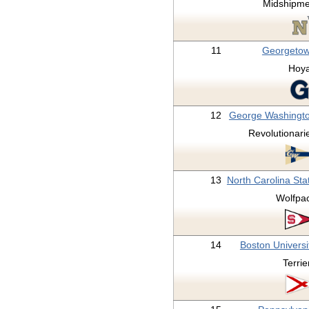
Midshipm
11
Georgeto
Hoy
12
George Washingt
Revolutionari
13
North Carolina Sta
Wolfpa
14
Boston Universi
Terrie