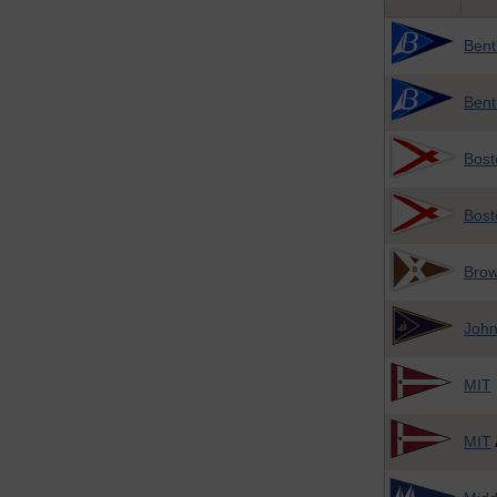
Bent
Bent
Bost
Bost
Bro
John
MIT
MIT