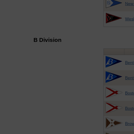
New
Wes
B Division
Bent
Bent
Bost
Bost
Bro