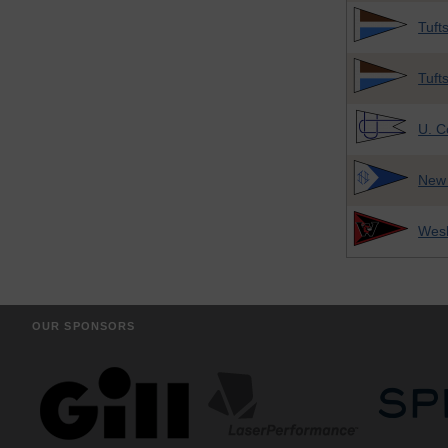
Tuft
Tuft
U. C
New
Wes
OUR SPONSORS