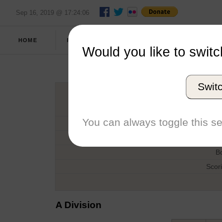
Sep 16, 2019 @ 17:24:06
FULL
HOME
FALL 2013
REPORT
SCORES
Would you like to switc
Dark o
Swit
H
You can always toggle this se
D
T
B
Scor
A Division